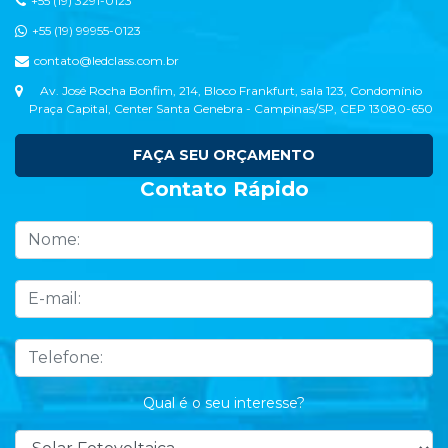
+55 (19) 3291-0123
+55 (19) 99955-0123
contato@ledclass.com.br
Av. José Rocha Bonfim, 214, Bloco Frankfurt, sala 123, Condomínio
Praça Capital, Center Santa Genebra - Campinas/SP, CEP 13080-650
FAÇA SEU ORÇAMENTO
Contato Rápido
Qual é o seu interesse?