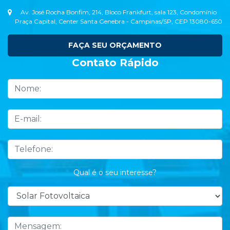
Av. José Rocha Bonfim, 214, Bloco Frankfurt, sala 123, Condomínio
Praça Capital, Center Santa Genebra - Campinas/SP, CEP 13080-650
FAÇA SEU ORÇAMENTO
Contato Rápido
Qual é o seu interesse?