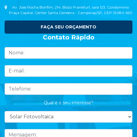
Av. José Rocha Bonfim, 214, Bloco Frankfurt, sala 123, Condomínio
Praça Capital, Center Santa Genebra - Campinas/SP, CEP 13080-650
FAÇA SEU ORÇAMENTO
Contato Rápido
Qual é o seu interesse?