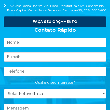
Av. José Rocha Bonfim, 214, Bloco Frankfurt, sala 123, Condomínio
Praça Capital, Center Santa Genebra - Campinas/SP, CEP 13080-650
FAÇA SEU ORÇAMENTO
Contato Rápido
Qual é o seu interesse?