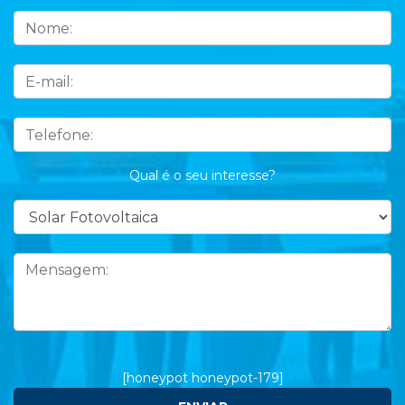
Qual é o seu interesse?
[honeypot honeypot-179]