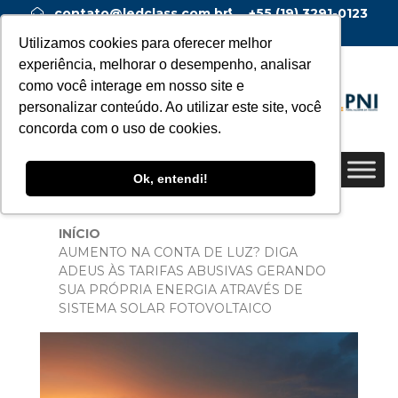
contato@ledclass.com.br
+55 (19) 3291-0123
+55 (19) 99955-0123
Utilizamos cookies para oferecer melhor
experiência, melhorar o desempenho, analisar
como você interage em nosso site e
personalizar conteúdo. Ao utilizar este site, você
concorda com o uso de cookies.
Ok, entendi!
INÍCIO
AUMENTO NA CONTA DE LUZ? DIGA
ADEUS ÀS TARIFAS ABUSIVAS GERANDO
SUA PRÓPRIA ENERGIA ATRAVÉS DE
SISTEMA SOLAR FOTOVOLTAICO