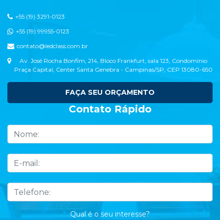
+55 (19) 3291-0123
+55 (19) 99955-0123
contato@ledclass.com.br
Av. José Rocha Bonfim, 214, Bloco Frankfurt, sala 123, Condomínio
Praça Capital, Center Santa Genebra - Campinas/SP, CEP 13080-650
FAÇA SEU ORÇAMENTO
Contato Rápido
Qual é o seu interesse?