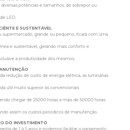
e diversas potências e tamanhos, de sobrepor ou
 de LED.
CIÊNTE E SUSTENTÁVEL
u supermercado, grande ou pequeno, ficará com uma
nea e sustentável, gerando mais conforto e
clusive a produtividade dos mesmos.
MANUTENÇÃO
sto de energia elétrica, as luminárias
a útil muito superior às convencionais
dendo chegar de 25000 horas a mais de 50000 horas
ndo assim os custos periódicos de manutenção.
TO DO INVESTIMENTO
ntia de 1 à 5 anos e podemos facilitar o pagamento