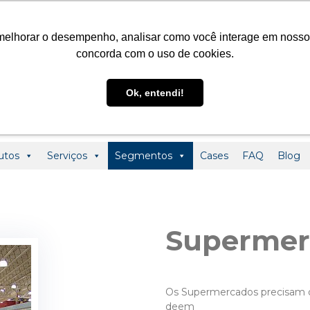
@ledclass.com.br
+55 (19) 3291-0123
+55 (19) 99955-01
melhorar o desempenho, analisar como você interage em nosso sit
concorda com o uso de cookies.
Ok, entendi!
utos
Serviços
Segmentos
Cases
FAQ
Blog
Supermer
Os Supermercados precisam de
deem