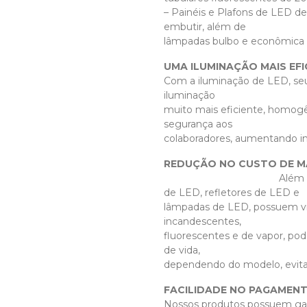
– Painéis e Plafons de LED d
embutir, além de
lâmpadas bulbo e econômica
UMA ILUMINAÇÃO MAIS EFI
Com a iluminação de LED, se
iluminação
muito mais eficiente, homogê
segurança aos
colaboradores, aumentando in
REDUÇÃO NO CUSTO DE 
Além da redução de cu
de LED, refletores de LED e
lâmpadas de LED, possuem vid
incandescentes,
fluorescentes e de vapor, po
de vida,
dependendo do modelo, evita
FACILIDADE NO PAGAMEN
Nossos produtos possuem gara