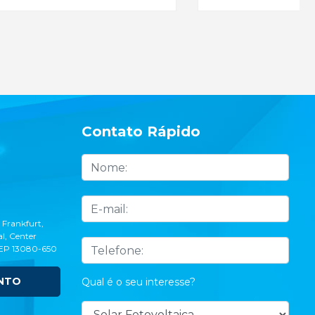
Contato Rápido
 Frankfurt,
l, Center
CEP 13080-650
NTO
Qual é o seu interesse?