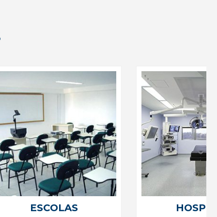
s
ESCOLAS
HOSPIT