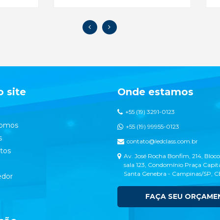
 site
Onde estamos
+55 (19) 3291-0123
omos
+55 (19) 99955-0123
s
contato@ledclass.com.br
tos
Av. José Rocha Bonfim, 214, Bloco
sala 123, Condomínio Praça Capita
Santa Genebra - Campinas/SP, 
dor
FAÇA SEU ORÇAME