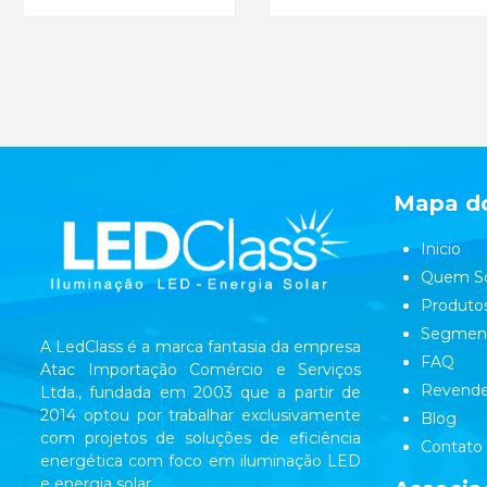
Mapa do
Inicio
Quem S
Produto
Segmen
A LedClass é a marca fantasia da empresa
FAQ
Atac Importação Comércio e Serviços
Revende
Ltda., fundada em 2003 que a partir de
2014 optou por trabalhar exclusivamente
Blog
com projetos de soluções de eficiência
Contato
energética com foco em iluminação LED
e energia solar.