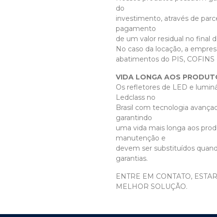
do
investimento, através de par
pagamento
de um valor residual no final d
No caso da locação, a empresa
abatimentos do PIS, COFINS e
VIDA LONGA AOS PRODUT
Os refletores de LED e luminá
Ledclass no
Brasil com tecnologia avança
garantindo
uma vida mais longa aos pro
manutenção e
devem ser substituídos quan
garantias.
ENTRE EM CONTATO, ESTA
MELHOR SOLUÇÃO.