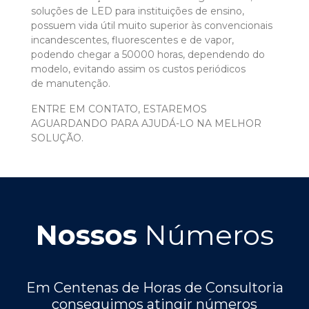
soluções de LED para instituições de ensino,
possuem vida útil muito superior às convencionais
incandescentes, fluorescentes e de vapor,
podendo chegar a 50000 horas, dependendo do
modelo, evitando assim os custos periódicos
de manutenção.
ENTRE EM CONTATO, ESTAREMOS
AGUARDANDO PARA AJUDÁ-LO NA MELHOR
SOLUÇÃO.
Nossos
Números
Em Centenas de Horas de Consultoria
conseguimos atingir números