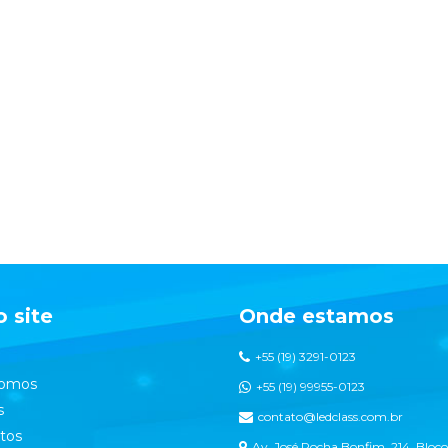
 site
Onde estamos
+55 (19) 3291-0123
omos
+55 (19) 99955-0123
s
contato@ledclass.com.br
tos
Av. José Rocha Bonfim, 214, Bloco