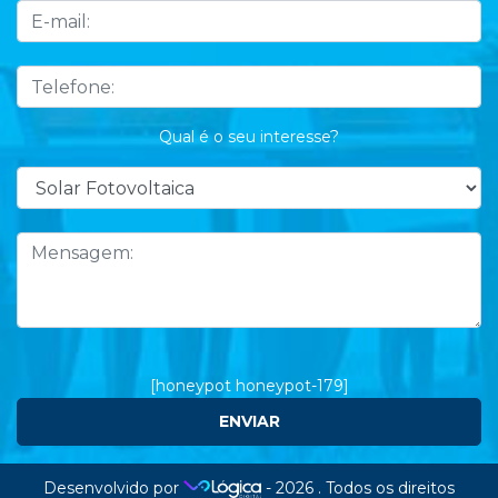
Qual é o seu interesse?
[honeypot honeypot-179]
Desenvolvido por
- 2026 . Todos os direitos