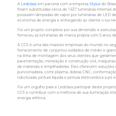
A
Ledclass
em parceria com a empresa
Stylux
do Brasi
foram substituídas cerca de 1.637 luminárias interna
possuíam lâmpadas de vapor por luminárias de LED de 
economia de energia e entregando ao cliente o lux n
Foi um projeto complexo por sua dimensão e executa
forneceu as luminárias de marca própria com 5 anos de
A CCS é uma das maiores empresas do mundo no segme
fornecimento de conjuntos soldados de médio e gran
na linha de montagem dos seus clientes que geralme
pavimentação, mineração e construção civil, máquin
de materiais e empilhadeiras. Eles oferecem soluções 
puncionadeira, corte plasma, dobras CNC, conformação
robotizada, pintura líquida e pintura eletrostática a pó
Foi um orgulho para a Ledclass participar deste proj
CCS e contribuir com a melhoria de sua iluminação int
energia elétrica.