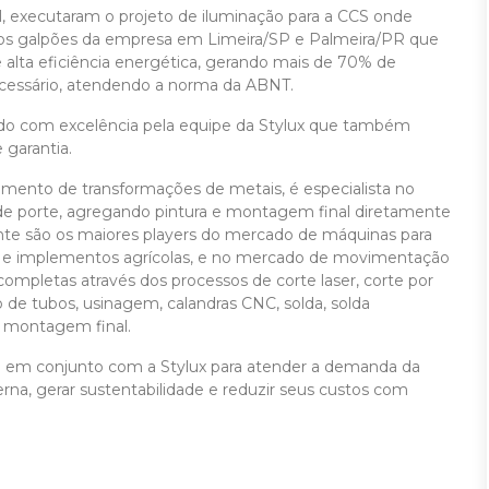
l, executaram o projeto de iluminação para a CCS onde
s dos galpões da empresa em Limeira/SP e Palmeira/PR que
alta eficiência energética, gerando mais de 70% de
ecessário, atendendo a norma da ABNT.
do com excelência pela equipe da Stylux que também
 garantia.
nto de transformações de metais, é especialista no
de porte, agregando pintura e montagem final diretamente
nte são os maiores players do mercado de máquinas para
as e implementos agrícolas, e no mercado de movimentação
completas através dos processos de corte laser, corte por
 de tubos, usinagem, calandras CNC, solda, solda
 e montagem final.
eto em conjunto com a Stylux para atender a demanda da
erna, gerar sustentabilidade e reduzir seus custos com