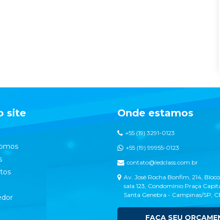
 site
Onde estamos
+55 (19) 3291-0123
omos
+55 (19) 99955-0123
s
contato@ledclass.com.br
tos
Av. José Rocha Bonfim, 214, Bloco
sala 123, Condomínio Praça Capita
Santa Genebra - Campinas/SP, 
dor
FAÇA SEU ORÇAME