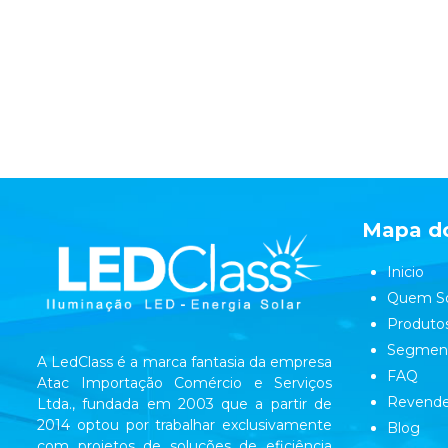
Mapa do
Inicio
Quem S
Produto
Segmen
A LedClass é a marca fantasia da empresa
FAQ
Atac Importação Comércio e Serviços
Revende
Ltda., fundada em 2003 que a partir de
2014 optou por trabalhar exclusivamente
Blog
com projetos de soluções de eficiência