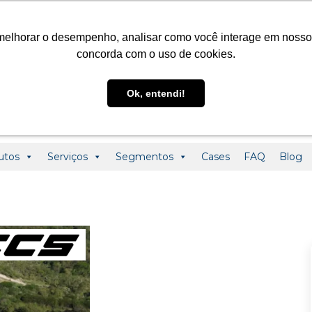
@ledclass.com.br
+55 (19) 3291-0123
+55 (19) 99955-01
melhorar o desempenho, analisar como você interage em nosso sit
concorda com o uso de cookies.
Ok, entendi!
utos
Serviços
Segmentos
Cases
FAQ
Blog