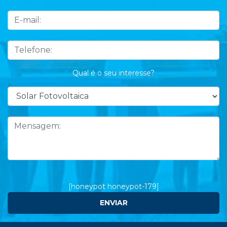
Qual é o seu interesse?
[honeypot honeypot-179]