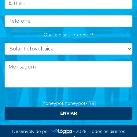
Qual é o seu interesse?
[honeypot honeypot-179]
Desenvolvido por
- 2026 . Todos os direitos