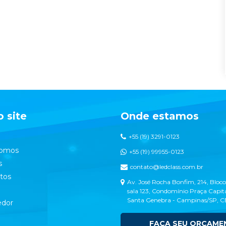
 site
Onde estamos
+55 (19) 3291-0123
omos
+55 (19) 99955-0123
s
contato@ledclass.com.br
tos
Av. José Rocha Bonfim, 214, Bloco
sala 123, Condomínio Praça Capita
Santa Genebra - Campinas/SP, 
dor
FAÇA SEU ORÇAME