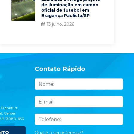
de iluminação em campo
oficial de futebol em
Bragança Paulista/SP
13 julho, 2026
Contato Rápido
 Frankfurt,
l, Center
CEP 13080-650
NTO
Qual é o seu interesse?