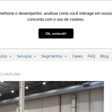
@ledclass.com.br
+55 (19) 3291-0123
+55 (19) 99955-01
melhorar o desempenho, analisar como você interage em nosso sit
concorda com o uso de cookies.
Ok, entendi!
utos
Serviços
Segmentos
Cases
FAQ
Blog
AGUARÍUNA