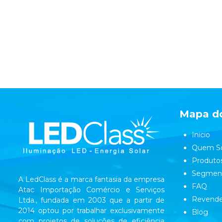
Mapa do
Inicio
Quem S
Produto
Segmen
A LedClass é a marca fantasia da empresa
FAQ
Atac Importação Comércio e Serviços
Revende
Ltda., fundada em 2003 que a partir de
2014 optou por trabalhar exclusivamente
Blog
com projetos de soluções de eficiência