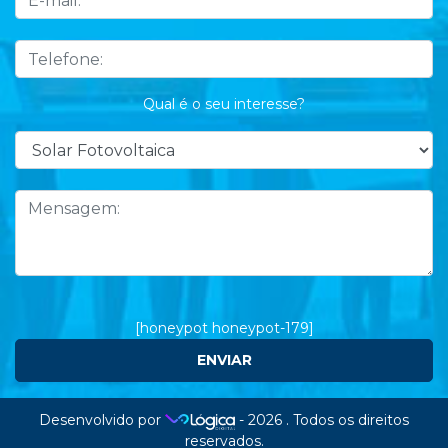
Qual é o seu interesse?
[honeypot honeypot-179]
Desenvolvido por
- 2026 . Todos os direitos
reservados.