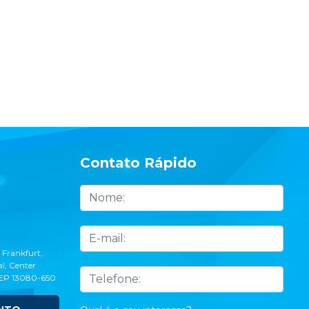
Contato Rápido
 Frankfurt,
l, Center
CEP 13080-650