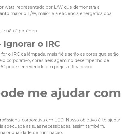
or watt, representado por L/W que demonstra a
anto maior o L/W, maior é a eficiência energética doa
 e não à potência.
– Ignorar o IRC
or o IRC da lâmpada, mais fiéis serão as cores que serão
eio corporativo, cores fiéis agem no desempenho de
RC pode ser revertido em prejuízo financeiro.
pode me ajudar com
rofissional corporativa em LED. Nosso objetivo é te ajudar
ais adequada às suas necessidades, assim também,
aior qualidade de iluminação.