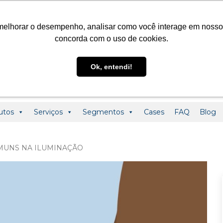
@ledclass.com.br
+55 (19) 3291-0123
+55 (19) 99955-01
melhorar o desempenho, analisar como você interage em nosso sit
concorda com o uso de cookies.
Ok, entendi!
utos
Serviços
Segmentos
Cases
FAQ
Blog
MUNS NA ILUMINAÇÃO