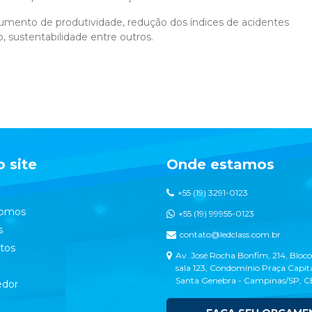
umento de produtividade, redução dos índices de acidentes
, sustentabilidade entre outros.
 site
Onde estamos
+55 (19) 3291-0123
omos
+55 (19) 99955-0123
s
contato@ledclass.com.br
tos
Av. José Rocha Bonfim, 214, Bloco
sala 123, Condomínio Praça Capita
Santa Genebra - Campinas/SP, 
dor