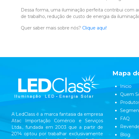
Dessa forma, uma iluminação perfeita contribui com a
de trabalho, redução de custo de energia da iluminação
Quer saber mais sobre nós?
Clique aqui!
Mapa do
Inicio
Quem S
Produto
Segmen
A LedClass é a marca fantasia da empresa
FAQ
Atac Importação Comércio e Serviços
Revende
Ltda., fundada em 2003 que a partir de
2014 optou por trabalhar exclusivamente
Blog