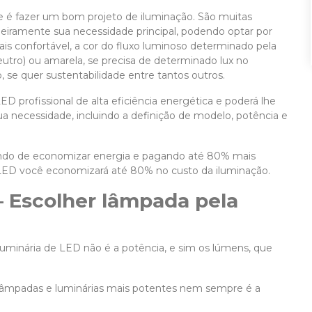
de é fazer um bom projeto de iluminação. São muitas
rimeiramente sua necessidade principal, podendo optar por
s confortável, a cor do fluxo luminoso determinado pela
neutro) ou amarela, se precisa de determinado lux no
se quer sustentabilidade entre tantos outros.
D profissional de alta eficiência energética e poderá lhe
sua necessidade, incluindo a definição de modelo, potência e
ando de economizar energia e pagando até 80% mais
 LED você economizará até 80% no custo da iluminação.
–
Escolher lâmpada pela
luminária de LED não é a potência, e sim os lúmens, que
r lâmpadas e luminárias mais potentes nem sempre é a