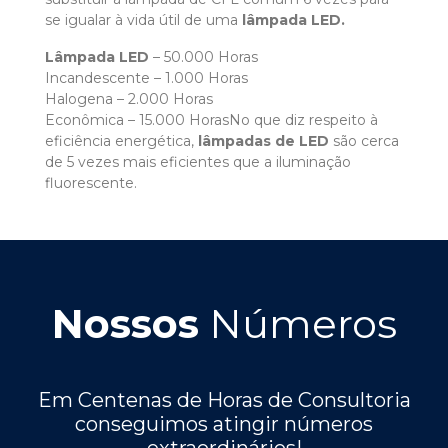
se igualar à vida útil de uma
lâmpada LED.
Lâmpada LED
– 50.000 Horas
Incandescente – 1.000 Horas
Halogena – 2.000 Horas
Econômica – 15.000 HorasNo que diz respeito à
eficiência energética,
lâmpadas de LED
são cerca
de 5 vezes mais eficientes que a iluminação
fluorescente.
Nossos
Números
Em Centenas de Horas de Consultoria
conseguimos atingir números