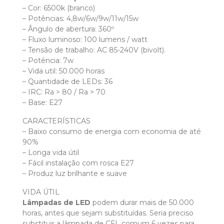
– Cor: 6500k (branco)
– Potências: 4,8w/6w/9w/11w/15w
– Ângulo de abertura: 360º
– Fluxo luminoso: 100 lumens / watt
– Tensão de trabalho: AC 85-240V (bivolt).
– Potência: 7w
– Vida util: 50.000 horas
– Quantidade de LEDs: 36
– IRC: Ra > 80 / Ra > 70
– Base: E27
CARACTERÍSTICAS
– Baixo consumo de energia com economia de até
90%
– Longa vida útil
– Fácil instalação com rosca E27
– Produz luz brilhante e suave
VIDA ÚTIL
Lâmpadas de LED
podem durar mais de 50.000
horas, antes que sejam substituídas. Seria preciso
substituir a lâmpada de CFL comum 6 vezes para