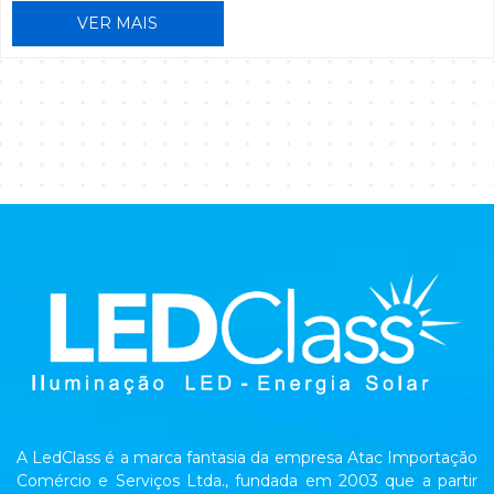
VER MAIS
A LedClass é a marca fantasia da empresa Atac Importação
Comércio e Serviços Ltda., fundada em 2003 que a partir