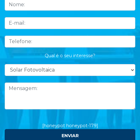
Qual é o seu interesse?
[honeypot honeypot-179]