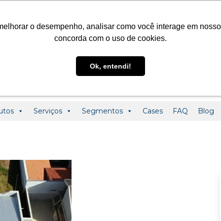
@ledclass.com.br
+55 (19) 3291-0123
+55 (19) 99955-01
melhorar o desempenho, analisar como você interage em nosso sit
concorda com o uso de cookies.
Ok, entendi!
utos
Serviços
Segmentos
Cases
FAQ
Blog