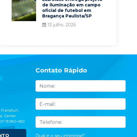
de iluminação em campo
oficial de futebol em
Bragança Paulista/SP
13 julho, 2026
Contato Rápido
 Frankfurt,
l, Center
CEP 13080-650
NTO
Qual é o seu interesse?