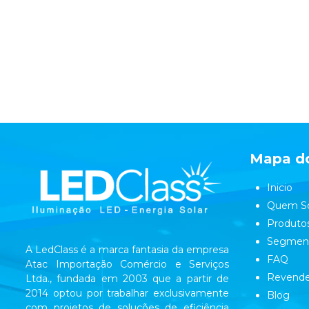
Mapa do
Inicio
Quem S
Produto
Segmen
A LedClass é a marca fantasia da empresa
FAQ
Atac Importação Comércio e Serviços
Revende
Ltda., fundada em 2003 que a partir de
2014 optou por trabalhar exclusivamente
Blog
com projetos de soluções de eficiência