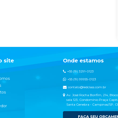
 site
Onde estamos
+55 (19) 3291-0123
omos
+55 (19) 99955-0123
s
contato@ledclass.com.br
tos
Av. José Rocha Bonfim, 214, Bloco
sala 123, Condomínio Praça Capita
Santa Genebra - Campinas/SP, 
dor
FAÇA SEU ORÇAME