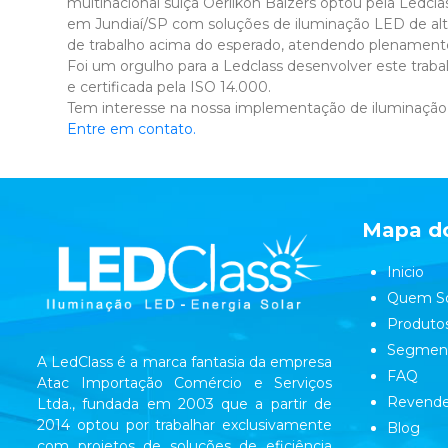
multinacional suíça Oerlikon Balzers optou pela Ledclas
em Jundiaí/SP com soluções de iluminação LED de alta
de trabalho acima do esperado, atendendo plenamente
Foi um orgulho para a Ledclass desenvolver este tr
e certificada pela ISO 14.000.
Tem interesse na nossa implementação de iluminaçã
Entre em contato.
Mapa do
Inicio
Quem S
Produto
Segmen
A LedClass é a marca fantasia da empresa
FAQ
Atac Importação Comércio e Serviços
Revende
Ltda., fundada em 2003 que a partir de
2014 optou por trabalhar exclusivamente
Blog
com projetos de soluções de eficiência