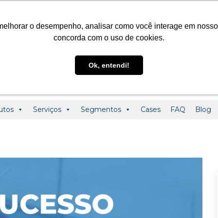
@ledclass.com.br
+55 (19) 3291-0123
+55 (19) 99955-01
melhorar o desempenho, analisar como você interage em nosso sit
concorda com o uso de cookies.
Ok, entendi!
utos
Serviços
Segmentos
Cases
FAQ
Blog