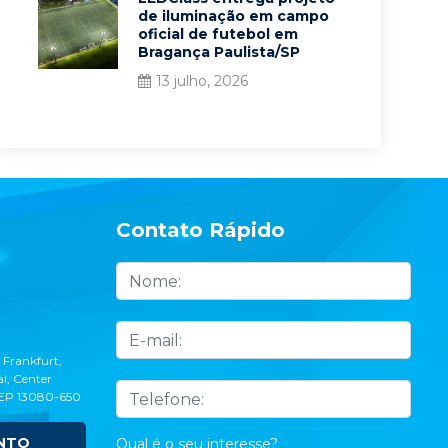
de iluminação em campo
oficial de futebol em
Bragança Paulista/SP
13 julho, 2026
Contato Rápido
 Frankfurt,
l, Center
CEP 13080-650
NTO
Qual é o seu interesse?