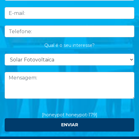
Qual é o seu interesse?
[honeypot honeypot-179]