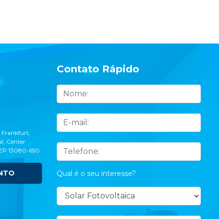
Contato Rápido
 Frankfurt,
l, Center
CEP 13080-650
NTO
Qual é o seu interesse?