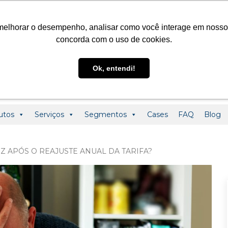
@ledclass.com.br
+55 (19) 3291-0123
+55 (19) 99955-01
melhorar o desempenho, analisar como você interage em nosso sit
concorda com o uso de cookies.
Ok, entendi!
utos
Serviços
Segmentos
Cases
FAQ
Blog
 APÓS O REAJUSTE ANUAL DA TARIFA?