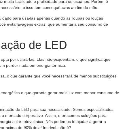
z muita facilidade e praticidade para os usuários. Porém, é
 necessário, e isso tem consequências ao fim do mês.
cuidado para usá-las apenas quando as roupas ou louças
você evita lavagens extras, que aumentaria seu consumo de
inação de LED
ta por utilizá-las. Elas não esquentam, o que significa que
 sem perder nada em energia térmica.
sa, o que garante que você necessitará de menos substituições
ia energética o que garante gerar mais luz com menor consumo de
uminação de LED para sua necessidade. Somos especializados
a o mercado corporativo. Assim, oferecemos soluções para
ergia solar fotovoltaica. Nós podemos te ajudar a gerar a
ar acima de 90% dela! Incrível, não é?