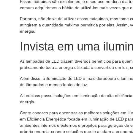
Essas máquinas são excelentes, e o seu uso no dia a dia tra
comum adquirirmos o hábito de utilizá-las mais vezes que o
Portanto, não deixe de utilizar essas máquinas, mas tome 
atingirem a quantidade máxima permitida por elas. Assim, 
energia.
Invista em uma ilum
As lâmpadas de LED trazem diversos benefícios para quem op
praticamente toda a energia utilizada é convertida em luz,
Além disso, a iluminação de LED é mais duradoura e lumino
de lâmpadas e menos fontes de luz.
A Ledclass possui soluções em iluminação de alta eficiênc
energia.
Conte conosco para encontrar as melhores soluções em il
em Eficiência Energética focada em iluminação de LED par
ambientes internos e externos e projetos para geração de en
própria energia, criando soluções que te ajudam a economiz