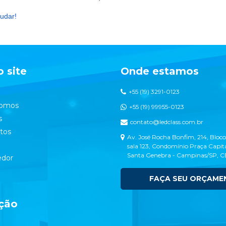
udar!
 site
Onde estamos
+55 (19) 3291-0123
omos
+55 (19) 99955-0123
s
contato@ledclass.com.br
tos
Av. José Rocha Bonfim, 214, Bloco
sala 123, Condomínio Praça Capita
Santa Genebra - Campinas/SP, 
dor
FAÇA SEU ORÇAME
ção