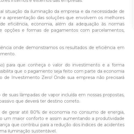
ores internos e externos das empresas.
al situação da iluminação da empresa e da necessidade de
er a apresentação das soluções que envolvem os melhores
os de eficiência, economia, além da adequação às normas
o e opções e formas de pagamentos com parcelamentos,
ciência onde demonstramos os resultados de eficiência em
imento.
) para que conheça o valor do investimento e a forma
ssibilita que o pagamento seja feito com parte da economia
 de Investimento Zero! Onde sua empresa não precisará
de suas lâmpadas de vapor incluída em nossas propostas,
passivo que deverá ter destino correto.
 de gerar até 80% de economia no consumo de energia,
o um maior conforto e assim aumentando a produtividade
ça que contribui para a redução dos índices de acidentes
ma iluminação sustentável.