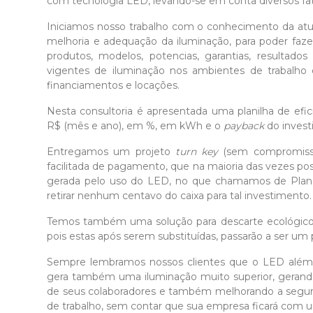
com tecnologia LED, levando-se em conta diversos fat
Iniciamos nosso trabalho com o conhecimento da atu
melhoria e adequação da iluminação, para poder faz
produtos, modelos, potencias, garantias, resultad
vigentes de iluminação nos ambientes de trabalh
financiamentos e locações.
Nesta consultoria é apresentada uma planilha de efi
R$ (mês e ano), em %, em kWh e o
payback
do invest
Entregamos um projeto
turn key
(sem compromisso
facilitada de pagamento, que na maioria das vezes po
gerada pelo uso do LED, no que chamamos de Plano
retirar nenhum centavo do caixa para tal investimento.
Temos também uma solução para descarte ecológico 
pois estas após serem substituídas, passarão a ser um 
Sempre lembramos nossos clientes que o LED além
gera também uma iluminação muito superior, gerand
de seus colaboradores e também melhorando a seguran
de trabalho, sem contar que sua empresa ficará com u