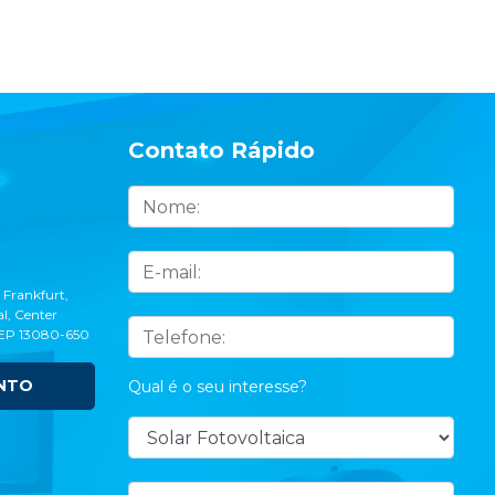
Contato Rápido
 Frankfurt,
l, Center
CEP 13080-650
NTO
Qual é o seu interesse?