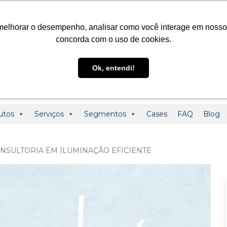
@ledclass.com.br
+55 (19) 3291-0123
+55 (19) 99955-01
melhorar o desempenho, analisar como você interage em nosso sit
concorda com o uso de cookies.
Ok, entendi!
utos
Serviços
Segmentos
Cases
FAQ
Blog
NSULTORIA EM ILUMINAÇÃO EFICIENTE