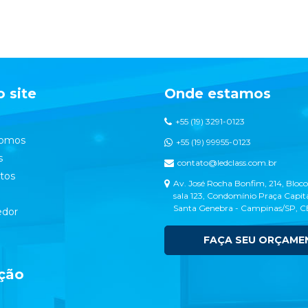
 site
Onde estamos
+55 (19) 3291-0123
omos
+55 (19) 99955-0123
s
contato@ledclass.com.br
tos
Av. José Rocha Bonfim, 214, Bloco
sala 123, Condomínio Praça Capita
Santa Genebra - Campinas/SP, 
dor
FAÇA SEU ORÇAME
ção