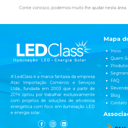
Conte conosco, podemos muito lhe ajudar nesta área.
Mapa do
Inicio
Quem S
Produto
Segmen
A LedClass é a marca fantasia da empresa
FAQ
Atac Importação Comércio e Serviços
Revende
Ltda., fundada em 2003 que a partir de
2014 optou por trabalhar exclusivamente
Blog
com projetos de soluções de eficiência
Contato
energética com foco em iluminação LED
e energia solar.
Associa