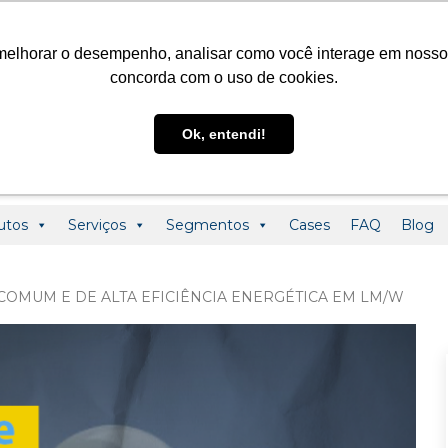
@ledclass.com.br
+55 (19) 3291-0123
+55 (19) 99955-01
melhorar o desempenho, analisar como você interage em nosso sit
concorda com o uso de cookies.
Ok, entendi!
utos
Serviços
Segmentos
Cases
FAQ
Blog
COMUM E DE ALTA EFICIÊNCIA ENERGÉTICA EM LM/W