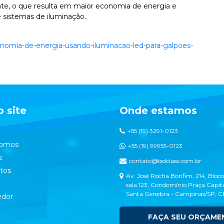
ente, o que resulta em maior economia de energia e
e sistemas de iluminação.
conomia-de-energia-usando-iluminacao-led-para-galpoes-
 site
Onde estamos
+55 (19) 3291-0123
omos
+55 (19) 99955-0123
s
contato@ledclass.com.br
tos
Av. José Rocha Bonfim, 214, Bloco
sala 123, Condomínio Praça Capita
Santa Genebra - Campinas/SP, 
dor
FAÇA SEU ORÇAME