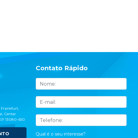
Contato Rápido
 Frankfurt,
l, Center
CEP 13080-650
NTO
Qual é o seu interesse?