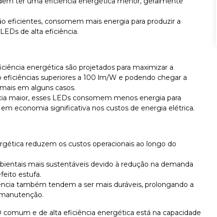
m ter uma eficiência energética menor, geralmente
o eficientes, consomem mais energia para produzir a
Ds de alta eficiência.
iciência energética são projetados para maximizar a
o eficiências superiores a 100 lm/W e podendo chegar a
 mais em alguns casos.
ia maior, esses LEDs consomem menos energia para
em economia significativa nos custos de energia elétrica.
ergética reduzem os custos operacionais ao longo do
bientais mais sustentáveis devido à redução na demanda
feito estufa.
ência também tendem a ser mais duráveis, prolongando a
e manutenção.
D comum e de alta eficiência energética está na capacidade