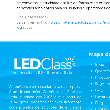
de converter eletricidade em luz de forma mais efici
benefícios ambientais para os usuários e operadores d
Ficou interessado?
Saiba mais no link:
https://materiais.ledclass.com.br/e
logisticos
Mapa do
Inicio
Quem S
Produto
Segmen
A LedClass é a marca fantasia da empresa
FAQ
Atac Importação Comércio e Serviços
Revende
Ltda., fundada em 2003 que a partir de
2014 optou por trabalhar exclusivamente
Blog
com projetos de soluções de eficiência
Contato