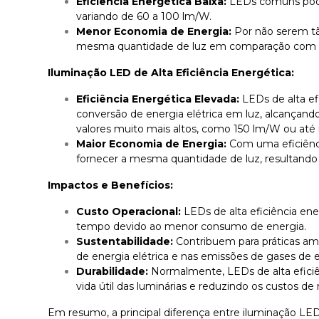
Eficiência Energética Baixa:
LEDs comuns pode
variando de 60 a 100 lm/W.
Menor Economia de Energia:
Por não serem tã
mesma quantidade de luz em comparação com LE
Iluminação LED de Alta Eficiência Energética:
Eficiência Energética Elevada:
LEDs de alta ef
conversão de energia elétrica em luz, alcançand
valores muito mais altos, como 150 lm/W ou até
Maior Economia de Energia:
Com uma eficiênc
fornecer a mesma quantidade de luz, resultando 
Impactos e Benefícios:
Custo Operacional:
LEDs de alta eficiência en
tempo devido ao menor consumo de energia.
Sustentabilidade:
Contribuem para práticas am
de energia elétrica e nas emissões de gases de e
Durabilidade:
Normalmente, LEDs de alta efici
vida útil das luminárias e reduzindo os custos d
Em resumo, a principal diferença entre iluminação LE