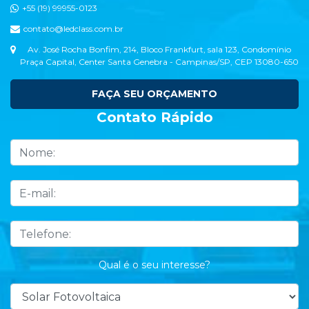
+55 (19) 99955-0123
contato@ledclass.com.br
Av. José Rocha Bonfim, 214, Bloco Frankfurt, sala 123, Condomínio
Praça Capital, Center Santa Genebra - Campinas/SP, CEP 13080-650
FAÇA SEU ORÇAMENTO
Contato Rápido
Qual é o seu interesse?