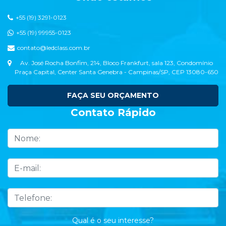
+55 (19) 3291-0123
+55 (19) 99955-0123
contato@ledclass.com.br
Av. José Rocha Bonfim, 214, Bloco Frankfurt, sala 123, Condomínio
Praça Capital, Center Santa Genebra - Campinas/SP, CEP 13080-650
FAÇA SEU ORÇAMENTO
Contato Rápido
Qual é o seu interesse?