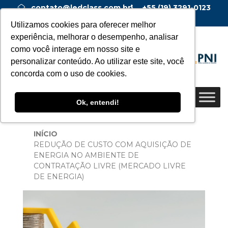
contato@ledclass.com.br
+55 (19) 3291-0123
+55 (19) 99955-0123
Utilizamos cookies para oferecer melhor
experiência, melhorar o desempenho, analisar
como você interage em nosso site e
personalizar conteúdo. Ao utilizar este site, você
concorda com o uso de cookies.
Ok, entendi!
INÍCIO
REDUÇÃO DE CUSTO COM AQUISIÇÃO DE
ENERGIA NO AMBIENTE DE
CONTRATAÇÃO LIVRE (MERCADO LIVRE
DE ENERGIA)