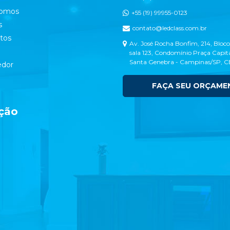
omos
+55 (19) 99955-0123
s
contato@ledclass.com.br
tos
Av. José Rocha Bonfim, 214, Bloco
sala 123, Condomínio Praça Capita
Santa Genebra - Campinas/SP, 
dor
FAÇA SEU ORÇAME
ção