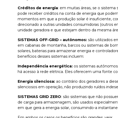
Créditos de energia
: em muitas áreas, se o sistema 
pode receber créditos na conta de energia que podem
momentos em que a produção solar é insuficiente, co
direcionado a outras unidades consumidoras (outros
unidade geradora e que estejam dentro da mesma área
SISTEMAS OFF-GRID – autônomos:
são utilizados 
em cabanas de montanha, barcos ou sistemas de bom
solares, baterias para armazenar energia e controladore
benefícios desses sistemas incluem:
Independência energética:
os sistemas autônomos 
há acesso à rede elétrica. Eles oferecem uma fonte con
Energia silenciosa:
ao contrário dos geradores a dies
silenciosos em operação, não produzindo ruídos indese
SISTEMAS GRID ZERO
: são sistemas que não possue
de carga para armazenagem, são usados especialment
em que gera a energia solar, consumindo-a instantan
Em ambos os casos os benefícios são grandes, veja: