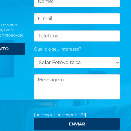
 Frankfurt,
l, Center
CEP 13080-650
NTO
Qual é o seu interesse?
[honeypot honeypot-179]