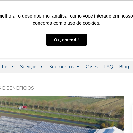
@ledclass.com.br
+55 (19) 3291-0123
+55 (19) 99955-01
melhorar o desempenho, analisar como você interage em nosso sit
concorda com o uso de cookies.
Ok, entendi!
utos
Serviços
Segmentos
Cases
FAQ
Blog
S E BENEFÍCIOS