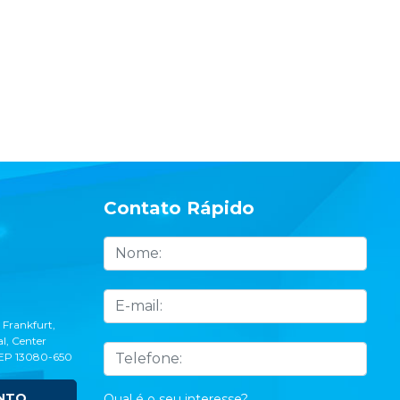
Contato Rápido
 Frankfurt,
l, Center
CEP 13080-650
NTO
Qual é o seu interesse?