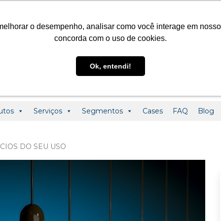
@ledclass.com.br
+55 (19) 3291-0123
+55 (19) 99955-01
melhorar o desempenho, analisar como você interage em nosso sit
concorda com o uso de cookies.
Ok, entendi!
utos
Serviços
Segmentos
Cases
FAQ
Blog
ÍCIOS DO SEU USO