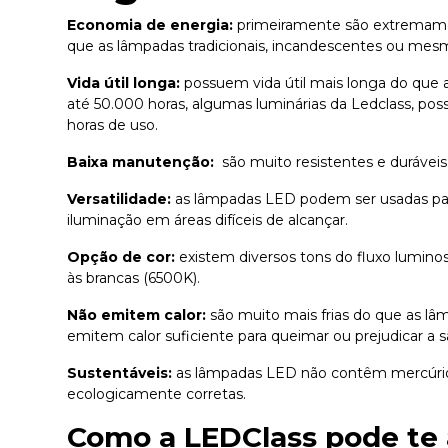
Economia de energia:
primeiramente
são extremame
que as lâmpadas tradicionais, incandescentes ou mes
Vida útil longa:
possuem vida útil mais longa do que
até 50.000 horas, algumas luminárias da Ledclass, p
horas de uso.
Baixa manutenção:
são muito resistentes e durávei
Versatilidade:
as lâmpadas LED podem ser usadas para 
iluminação em áreas difíceis de alcançar.
Opção de cor:
existem diversos tons do fluxo lumino
às brancas (6500K).
Não emitem calor:
são muito mais frias do que as lâ
emitem calor suficiente para queimar ou prejudicar a 
Sustentáveis:
as lâmpadas LED não contêm mercúrio n
ecologicamente corretas.
Como a LEDClass pode te 