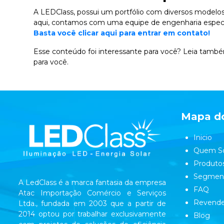
A
LEDClass
, possui um portfólio com diversos modelo
aqui, contamos com uma equipe de engenharia especial
Basta você clicar aqui para entrar em contato!
Esse conteúdo foi interessante para você? Leia tamb
para você.
Mapa do
Inicio
Quem S
Produto
Segmen
A LedClass é a marca fantasia da empresa
FAQ
Atac Importação Comércio e Serviços
Revende
Ltda., fundada em 2003 que a partir de
2014 optou por trabalhar exclusivamente
Blog