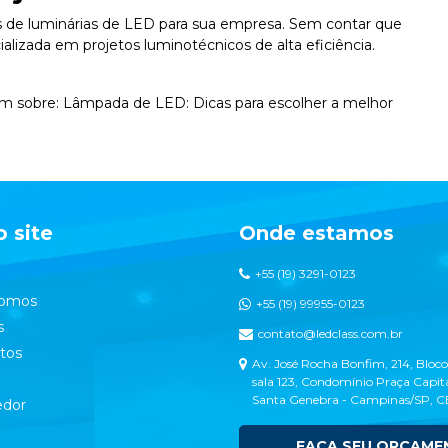
s de luminárias de LED para sua empresa. Sem contar que
izada em projetos luminotécnicos de alta eficiência.
ém sobre:
Lâmpada de LED: Dicas para escolher a melhor
 site
Onde estamos
+55 (19) 3291-0123
omos
+55 (19) 99955-0123
s
contato@ledclass.com.br
tos
Av. José Rocha Bonfim, 214, Bloco
sala 123, Condomínio Praça Capita
Santa Genebra - Campinas/SP, 
dor
FAÇA SEU ORÇAME